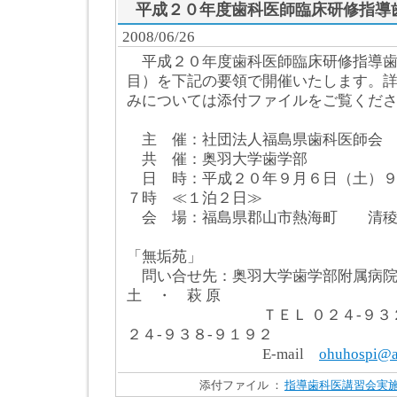
平成２０年度歯科医師臨床研修指導
2008/06/26
平成２０年度歯科医師臨床研修指導歯
目）を下記の要領で開催いたします。
みについては添付ファイルをご覧くだ
主 催：社団法人福島県歯科医師会
共 催：奥羽大学歯学部
日 時：平成２０年９月６日（土）９
７時 ≪１泊２日≫
会 場：福島県郡山市熱海町 清稜
奥羽大学
「無垢苑」
問い合せ先：奥羽大学歯学部附属
土 ・ 萩 原
ＴＥＬ ０２４-９３２-９２
２４-９３８-９１９２
E-mail
ohuhospi@al
添付ファイル ：
指導歯科医講習会実