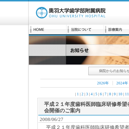
病院からのお知ら
2026年
2024年
|
1
|
2
|
3
|
4
|
5
|
6
|
7
|
8
|
9
|
10
|
1
平成２１年度歯科医師臨床研修希望
会開催のご案内
2008/06/27
平成２１年度歯科医師臨床研修希望者