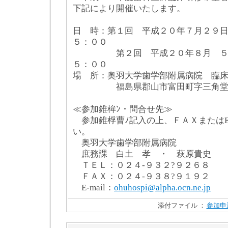
下記により開催いたします。
日 時：第１回 平成２０年７月２９日
５：００
第２回 平成２０年８月 ５日（
５：００
場 所：奥羽大学歯学部附属病院 臨
福島県郡山市富田町字三角堂３
≪参加錐桙ﾝ・問合せ先≫
参加錐桴曹ﾉ記入の上、ＦＡＸまたはE‐
い。
奥羽大学歯学部附属病院
庶務課 白土 孝 ・ 萩原貴史
ＴＥＬ：０２４‐９３２?９２６８
ＦＡＸ：０２４‐９３８?９１９２
E-mail：
ohuhospi@alpha.ocn.ne.jp
添付ファイル ：
参加申