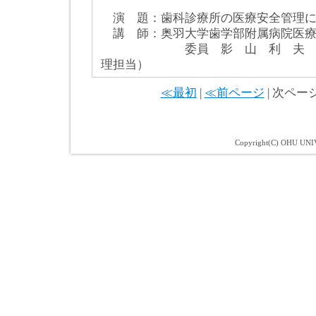
演 題：歯科診療所の医療安全管理に
講 師：奥羽大学歯学部附属病院医療
委員 影 山 利 夫 （医
理担当）
≪最初
|
≪前ページ
| 次ページ
Copyright(C) OHU UNIV