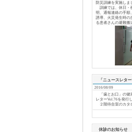
防災訓練を実施しま
訓練では、休日・夜
明、通報連絡の手順
誘導、火災発生時の
る患者さんの避難搬
「ニュースレターV
2016/08/09
「歯とお口」の健康
レターVol.76を発
２階待合室のカタロ
休診のお知らせ