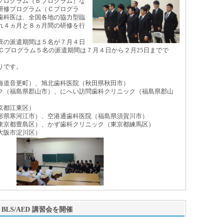
ログラム（Ｂプログラム）な
研修プログラム（Ｃプログラ
歯科医は、全国各地の協力型臨
れ４ヵ月と８ヵ月間の研修を行
の派遣期間は５名が７月４日
、Ｃプログラム５名の派遣期間は７月４日から２月25日までで
りです。
道音更町）、旭北歯科医院（秋田県秋田市）
（福島県郡山市）、にへい訪問歯科クリニック（福島県郡山
京都江東区）
県寒河江市）、空港通歯科医院（福島県須賀川市）
京都豊島区）、かず歯科クリニック（東京都練馬区）
大阪市淀川区）
BLS/AED 講習会を開催