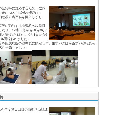
緊急時に対応するため、教職
象にBLS（1次救命処置）、
除細動器）講習会を開催しまし
等に勤務する有資格の教職員
なり、17時30分から18時30分
と実技が行われ、6月1日から6
べ6回行われました。
を附属病院の教職員に限定せず、歯学部のほか薬学部教職員も
1名が受講しました。
施
から今年度第１回目の自衛消防訓練