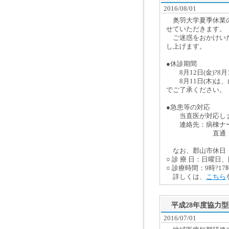
2016/08/01
奥羽大学夏季休業の
せていただきます。
ご迷惑をおかけいた
し上げます。
●休診期間
8月12日(金)?8月1
8月11日(木)は
でご了承ください。
●急患等の対応
当直医が対応しま
連絡先：病棟ナー
直通：024-9
なお、郡山市休日・
○ 診 療 日：日曜日
○ 診療時間：9時?17
詳しくは、
こちら
平成28年度協力
2016/07/01