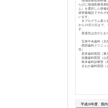
地域医療短期研修プ
らびに地域医療長期
ム）を選択した研修
床研修施設でそれぞ
います。
Ｂプログラム第１班
から10月22日まで
す。
派遣先は次のとお
宝来中央歯科（北海
西部歯科クリニック
市）
若井歯科医院（東
佐藤歯科医院（山形
島本歯科診療室（東
きおか歯科医院（
平成28年度 院内 