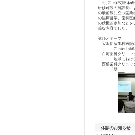
4月21日(木)臨床
研修施設の施設長に
の最前線に立つ開業
の臨床哲学、歯科医
の積極的参加などを
義な内容でした。
講師とテーマ
宝沢伊藤歯科医院(郡
「Clinical philoso
白河歯科クリニック(
「地域における
西部歯科クリニック(
「壁」
休診のお知らせ