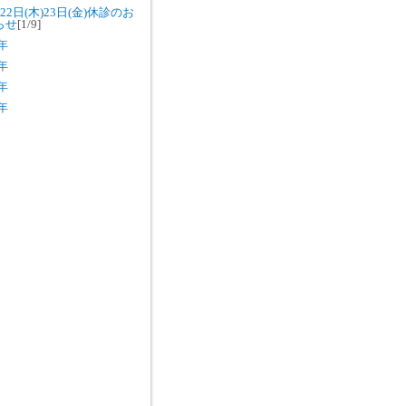
22日(木)23日(金)休診のお
らせ
[1/9]
5年
4年
3年
2年