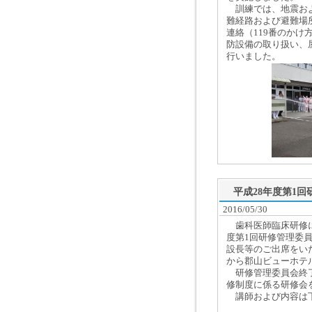
訓練では、地震およ
難経路および避難場
連絡（119番のかけ
防設備の取り扱い、
行いました。
平成28年度第1
2016/05/30
歯科医師臨床研修に
度第1回研修管理委
設長等のご出席をいた
から郡山ビューホテ
研修管理委員会終了
修制度に係る研修会
講師および内容は