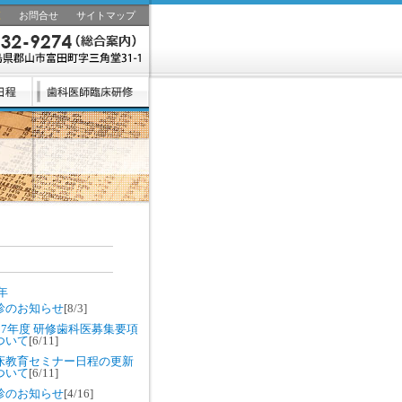
覧
お問合せ
サイトマップ
6年
診のお知らせ
[8/3]
027年度 研修歯科医募集要項
ついて
[6/11]
床教育セミナー日程の更新
ついて
[6/11]
診のお知らせ
[4/16]