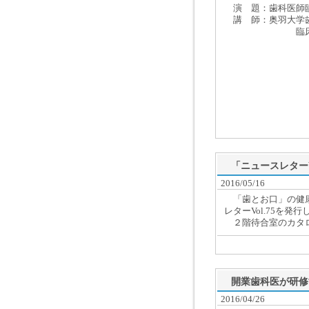
演 題：歯科医師臨
講 師：奥羽大学
臨床研修管理
「ニュースレターV
2016/05/16
「歯とお口」の健康
レターVol.75を発
２階待合室のカタロ
開業歯科医が研修
2016/04/26