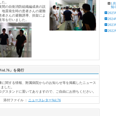
した。
1月
間の自衛消防組織編成表の説
知
、地震発生時の患者さんの避難
202
患者さんの避難誘導、担架によ
202
送等を行いました。
202
202
ol.76」を発行
に関する情報、附属病院からのお知らせ等を掲載したニュース
行しました。
グスタンドに置いてありますので、ご自由にお持ちください。
添付ファイル ：
ニュースレターVol.76