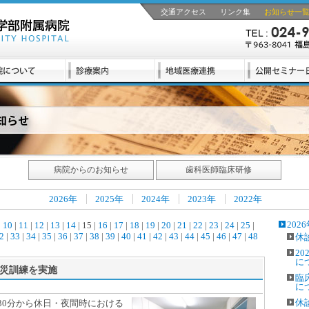
交通アクセス
リンク集
お知らせ一
病院からのお知らせ
歯科医師臨床研修
2026年
2025年
2024年
2023年
2022年
202
|
10
|
11
|
12
|
13
|
14
| 15 |
16
|
17
|
18
|
19
|
20
|
21
|
22
|
23
|
24
|
25
|
2
|
33
|
34
|
35
|
36
|
37
|
38
|
39
|
40
|
41
|
42
|
43
|
44
|
45
|
46
|
47
|
48
休
2
に
災訓練を実施
臨
に
休
30分から休日・夜間時における