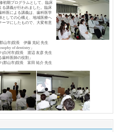
研修初期プログラムとして、臨床
よる講義が行われました。臨床
歯科医による講義は、歯科医学
師としての心構え、地域医療へ
テーマにしたもので、大変有意
山市)院長 伊藤 克紀 先生
phy of dentistry」
白河市)院長 渡辺 友彦 先生
歯科医師の役割」
郡山市)院長 富田 祐介 先生